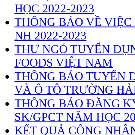
HỌC 2022-2023
THÔNG BÁO VỀ VIỆC
NH 2022-2023
THƯ NGỎ TUYỂN DỤ
FOODS VIỆT NAM
THÔNG BÁO TUYỂN D
VÀ Ô TÔ TRƯỜNG HẢ
THÔNG BÁO ĐĂNG KÝ
SK/GPCT NĂM HỌC 20
KẾT QUẢ CÔNG NHẬN