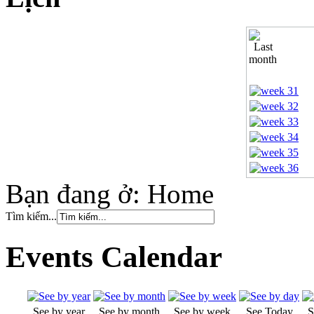
Bạn đang ở:
Home
Tìm kiếm...
Events Calendar
See by year
See by month
See by week
See Today
S