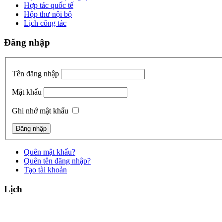
Hợp tác quốc tế
Hộp thư nội bộ
Lịch công tác
Đăng nhập
Tên đăng nhập
Mật khẩu
Ghi nhớ mật khẩu
Quên mật khẩu?
Quên tên đăng nhập?
Tạo tài khoản
Lịch