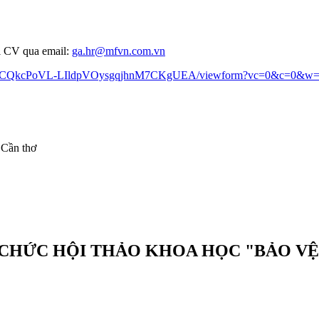
ửi CV qua email:
ga.hr@mfvn.com.vn
zK8mCQkcPoVL-LIldpVOysgqjhnM7CKgUEA/viewform?vc=0&c=0&w=
 Cần thơ
Ổ CHỨC HỘI THẢO KHOA HỌC "BẢO VỆ