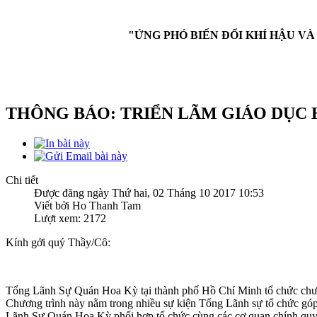
"ỨNG PHÓ BIẾN ĐỔI KHÍ HẬU V
THÔNG BÁO: TRIỂN LÃM GIÁO DỤC 
Chi tiết
Được đăng ngày Thứ hai, 02 Tháng 10 2017 10:53
Viết bởi Ho Thanh Tam
Lượt xem: 2172
Kính gởi quý Thầy/Cô:
Tổng Lãnh Sự Quán Hoa Kỳ tại thành phố Hồ Chí Minh tổ chức chư
Chương trình này nằm trong nhiều sự kiện Tổng Lãnh sự tổ chức góp 
Lãnh Sự Quán Hoa Kỳ phối hợp tổ chức cùng các cơ quan chính quyền