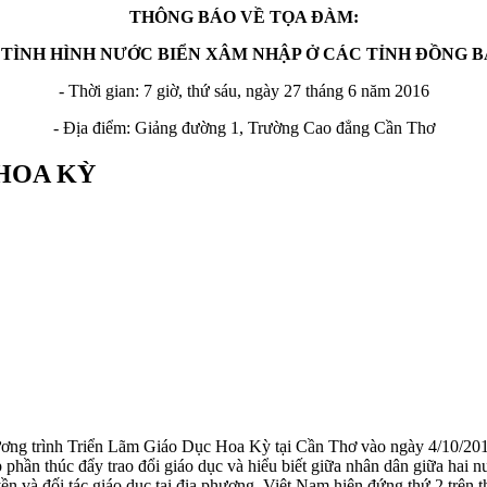
THÔNG BÁO VỀ TỌA ĐÀM:
À TÌNH HÌNH NƯỚC BIỂN XÂM NHẬP Ở CÁC TỈNH ĐỒNG 
- Thời gian: 7 giờ, thứ sáu, ngày 27 tháng 6 năm 2016
- Địa điểm: Giảng đường 1, Trường Cao đẳng Cần Thơ
HOA KỲ
ơng trình Triển Lãm Giáo Dục Hoa Kỳ tại Cần Thơ vào ngày 4/10/20
phần thúc đẩy trao đổi giáo dục và hiểu biết giữa nhân dân giữa hai
 và đối tác giáo dục tại địa phương. Việt Nam hiện đứng thứ 2 trên t