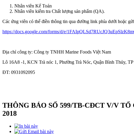
Nhân viên Kế Toán
Nhân viên kiểm tra Chất lượng sản phẩm (QA).
Các ứng viên có thể điền thông tin qua đường link phía dưới hoặc g
https://docs.google.com/forms/d/e/1FAIpQLSd7RUcJQ3uEpSl
Địa chỉ công ty: Công ty TNHH Marine Foods Việt Nam
Lô 16A8 -1, KCN Trà nóc 1, Phường Trà Nóc, Quận Bình Thủy, TP
ĐT: 0931092095
THÔNG BÁO SỐ 599/TB-CĐCT V/V T
2018