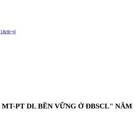
1&flr=0
 MT-PT DL BỀN VỮNG Ở ĐBSCL" NĂM