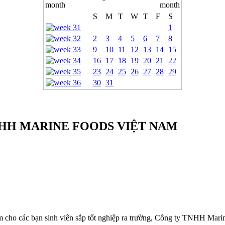
S
M
T
W
T
F
S
1
2
3
4
5
6
7
8
9
10
11
12
13
14
15
16
17
18
19
20
21
22
23
24
25
26
27
28
29
30
31
HH MARINE FOODS VIỆT NAM
cho các bạn sinh viên sắp tốt nghiệp ra trường, Công ty TNHH Marine