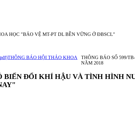
HOA HỌC "BẢO VỆ MT-PT DL BỀN VỮNG Ở ĐBSCL"
THÔNG BÁO HỘI THẢO KHOA
THÔNG BÁO SỐ 599/TB
NĂM 2018
 BIẾN ĐỔI KHÍ HẬU VÀ TÌNH HÌNH N
NAY"