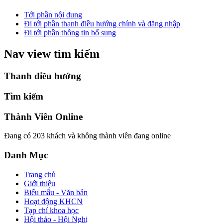
Tới phần nội dung
Đi tới phần thanh điều hướng chính và đăng nhập
Đi tới phần thông tin bổ sung
Nav view tìm kiếm
Thanh điều hướng
Tìm kiếm
Thành Viên Online
Đang có 203 khách và không thành viên đang online
Danh Mục
Trang chủ
Giới thiệu
Biểu mẫu - Văn bản
Hoạt động KHCN
Tạp chí khoa học
Hội thảo - Hội Nghị