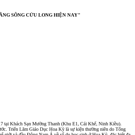
BẰNG SÔNG CỬU LONG HIỆN NAY"
17 tại Khách Sạn Mường Thanh (Khu E1, Cái Khế, Ninh Kiều).
 nước. Triển Lãm Giáo Dục Hoa Kỳ là sự kiện thường niên do Tổng
hế giới và đầu Đông Nam Á về số du học sinh ở Hoa Kỳ, đặc biệt đa