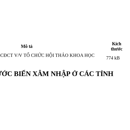
Kích
Mô tả
thước
-CĐCT V/V TỔ CHỨC HỘI THẢO KHOA HỌC
774 kB
ƯỚC BIỂN XÂM NHẬP Ở CÁC TỈNH